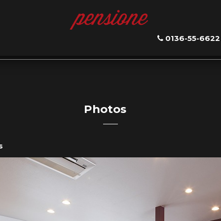
0136-55-6622
Photos
s